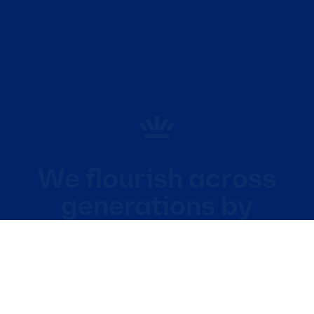
We flourish across
generations by
enabling
consumers to enjoy
the unique taste