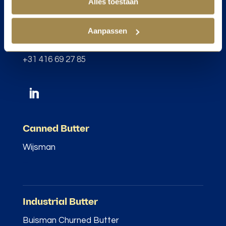
Alles toestaan
De Kroon 21
4261 TW Wijk en Aalburg
Aanpassen
The Netherlands
+31 416 69 27 85
Canned Butter
Wijsman
–
Industrial Butter
Buisman Churned Butter